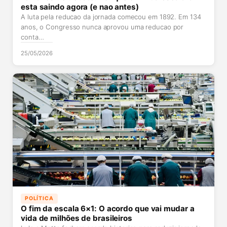
esta saindo agora (e nao antes)
A luta pela reducao da jornada comecou em 1892. Em 134
anos, o Congresso nunca aprovou uma reducao por
conta…
25/05/2026
POLÍTICA
O fim da escala 6×1: O acordo que vai mudar a
vida de milhões de brasileiros