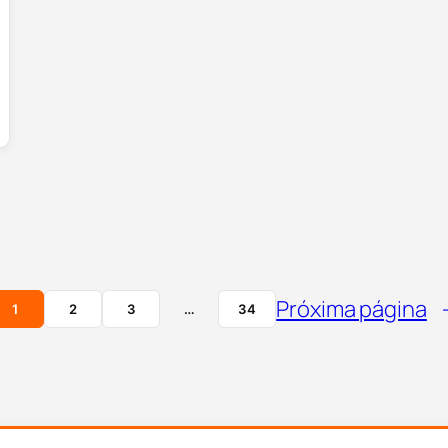
Próxima página
1
2
3
…
34