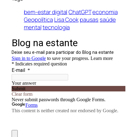
bem-estar digital
ChatGPT
economia
Geopolítica
Lisa Cook
pausas
saúde
mental
tecnologia