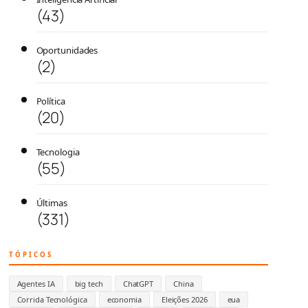
(43)
Oportunidades
(2)
Política
(20)
Tecnologia
(55)
Últimas
(331)
TÓPICOS
Agentes IA
big tech
ChatGPT
China
Corrida Tecnológica
economia
Eleições 2026
eua