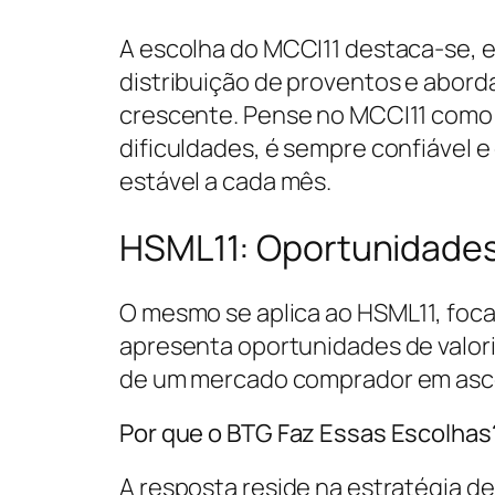
A escolha do MCCI11 destaca-se, 
distribuição de proventos e abor
crescente. Pense no MCCI11 como
dificuldades, é sempre confiável 
estável a cada mês.
HSML11: Oportunidade
O mesmo se aplica ao HSML11, foc
apresenta oportunidades de valor
de um mercado comprador em asc
Por que o BTG Faz Essas Escolhas
A resposta reside na estratégia d