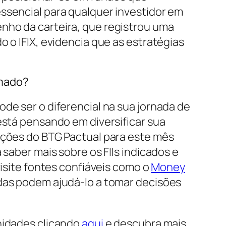
essencial para qualquer investidor em
ho da carteira, que registrou uma
 o IFIX, evidencia que as estratégias
rmado?
de ser o diferencial na sua jornada de
está pensando em diversificar sua
ações do BTG Pactual para este mês
 saber mais sobre os FIIs indicados e
visite fontes confiáveis como o
Money
das podem ajudá-lo a tomar decisões
nidades clicando
aqui
e descubra mais