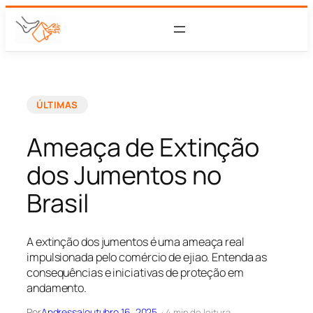
ÚLTIMAS
Ameaça de Extinção
dos Jumentos no
Brasil
A extinção dos jumentos é uma ameaça real
impulsionada pelo comércio de ejiao. Entenda as
consequências e iniciativas de proteção em
andamento.
Por
Andressa
|
outubro 16, 2025
· 4 min de leitura