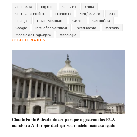
Agentes IA
big tech
ChatGPT
China
Corrida Tecnológica
economia
Eleições 2026
eua
finanças
Flávio Bolsonaro
Gemini
Geopolítica
Google
inteligência artificial
investimento
mercado
Modelo de Linguagem
tecnologia
RELACIONADOS
Claude Fable 5 tirado do ar: por que o governo dos EUA
mandou a Anthropic desligar seu modelo mais avançado