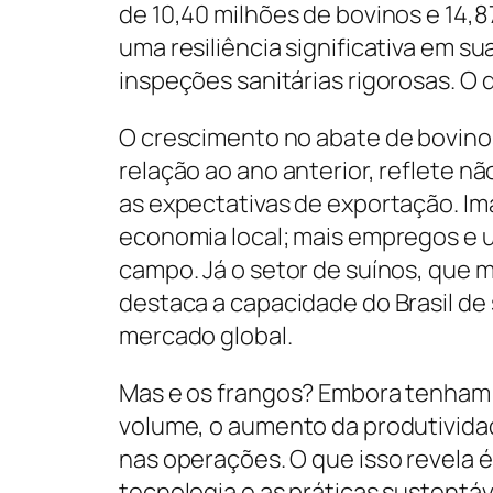
de 10,40 milhões de bovinos e 14,8
uma resiliência significativa em s
inspeções sanitárias rigorosas. O q
O crescimento no abate de bovin
relação ao ano anterior, reflete 
as expectativas de exportação. Im
economia local; mais empregos e um
campo. Já o setor de suínos, que
destaca a capacidade do Brasil d
mercado global.
Mas e os frangos? Embora tenham
volume, o aumento da produtividad
nas operações. O que isso revela é
tecnologia e as práticas sustent