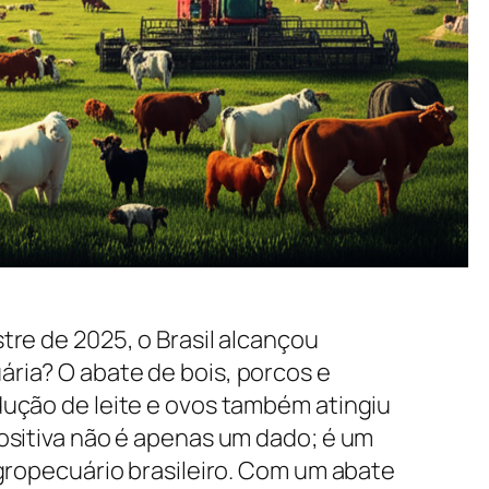
tre de 2025, o Brasil alcançou
ria? O abate de bois, porcos e
ução de leite e ovos também atingiu
ositiva não é apenas um dado; é um
agropecuário brasileiro. Com um abate