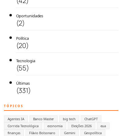
(42)
Oportunidades
(2)
Política
(20)
Tecnologia
(55)
Últimas
(331)
TÓPICOS
Agentes IA
Banco Master
big tech
ChatGPT
Corrida Tecnológica
economia
Eleições 2026
eua
finanças
Flávio Bolsonaro
Gemini
Geopolítica