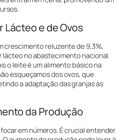
ursos.
r Lácteo e de Ovos
um crescimento reluzente de 9,3%,
r lácteo no abastecimento nacional.
is o leite é um alimento básico na
E não esqueçamos dos ovos, que
tindo a adaptação das granjas às
mento da Produção
focar em números. É crucial entender
s. O aumento da produção pode levar à