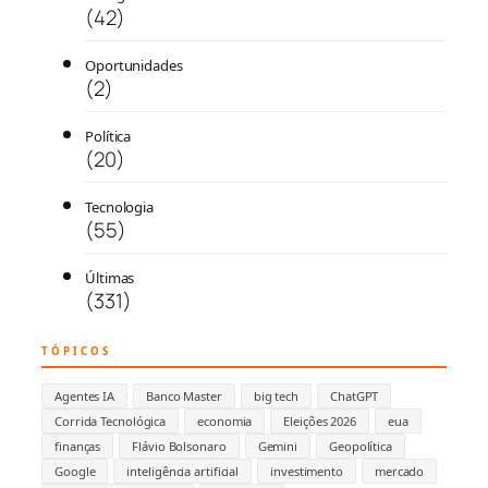
(42)
Oportunidades
(2)
Política
(20)
Tecnologia
(55)
Últimas
(331)
TÓPICOS
Agentes IA
Banco Master
big tech
ChatGPT
Corrida Tecnológica
economia
Eleições 2026
eua
finanças
Flávio Bolsonaro
Gemini
Geopolítica
Google
inteligência artificial
investimento
mercado