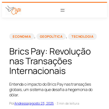
, 
, 
ECONOMIA
GEOPOLÍTICA
TECNOLOGIA
Brics Pay: Revolução
nas Transações
Internacionais
Entenda o impacto do Brics Pay nas transações
globais, um sistema que desafia a hegemonia do
dólar.
Por
Andressa
|
agosto 23, 2025
· 3 min de leitura