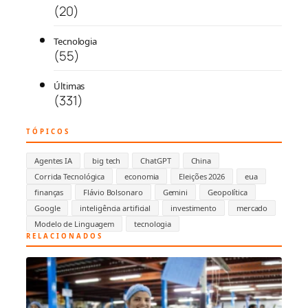
(20)
Tecnologia
(55)
Últimas
(331)
TÓPICOS
Agentes IA
big tech
ChatGPT
China
Corrida Tecnológica
economia
Eleições 2026
eua
finanças
Flávio Bolsonaro
Gemini
Geopolítica
Google
inteligência artificial
investimento
mercado
Modelo de Linguagem
tecnologia
RELACIONADOS