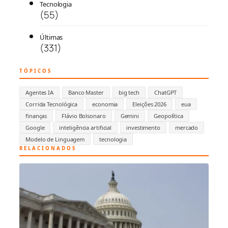
Tecnologia
(55)
Últimas
(331)
TÓPICOS
Agentes IA
Banco Master
big tech
ChatGPT
Corrida Tecnológica
economia
Eleições 2026
eua
finanças
Flávio Bolsonaro
Gemini
Geopolítica
Google
inteligência artificial
investimento
mercado
Modelo de Linguagem
tecnologia
RELACIONADOS