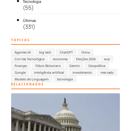
Tecnologia
(55)
Últimas
(331)
TÓPICOS
Agentes IA
big tech
ChatGPT
China
Corrida Tecnológica
economia
Eleições 2026
eua
finanças
Flávio Bolsonaro
Gemini
Geopolítica
Google
inteligência artificial
investimento
mercado
Modelo de Linguagem
tecnologia
RELACIONADOS