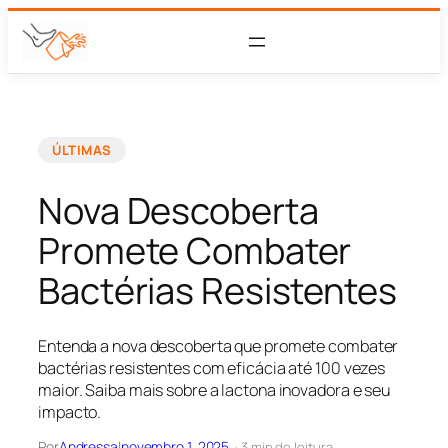
ÚLTIMAS
Nova Descoberta
Promete Combater
Bactérias Resistentes
Entenda a nova descoberta que promete combater
bactérias resistentes com eficácia até 100 vezes
maior. Saiba mais sobre a lactona inovadora e seu
impacto.
Por
Andressa
|
novembro 1, 2025
· 3 min de leitura