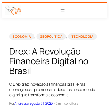
, 
, 
ECONOMIA
GEOPOLÍTICA
TECNOLOGIA
Drex: A Revolução
Financeira Digital no
Brasil
O Drex traz inovação às finanças brasileiras:
conheça suas promessas e desafios nesta moeda
digital que transforma a economia.
Por
Andressa
|
agosto 31, 2025
· 2 min de leitura