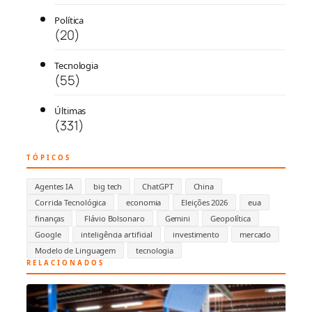
Política
(20)
Tecnologia
(55)
Últimas
(331)
TÓPICOS
Agentes IA
big tech
ChatGPT
China
Corrida Tecnológica
economia
Eleições 2026
eua
finanças
Flávio Bolsonaro
Gemini
Geopolítica
Google
inteligência artificial
investimento
mercado
Modelo de Linguagem
tecnologia
RELACIONADOS