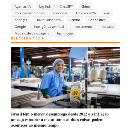
Agentes IA
big tech
ChatGPT
China
Corrida Tecnológica
economia
Eleições 2026
eua
finanças
Flávio Bolsonaro
Gemini
Geopolítica
Google
inteligência artificial
investimento
mercado
Modelo de Linguagem
tecnologia
RELACIONADOS
Brasil tem o menor desemprego desde 2012 e a inflação
ameaça estourar a meta: como as duas coisas podem
acontecer ao mesmo tempo