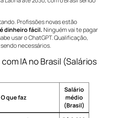
 Latina até 2030, com o Brasil sendo
atando. Profissões novas estão
é dinheiro fácil.
Ninguém vai te pagar
abe usar o ChatGPT. Qualificação,
 sendo necessários.
om IA no Brasil (Salários
Salário
O que faz
médio
(Brasil)