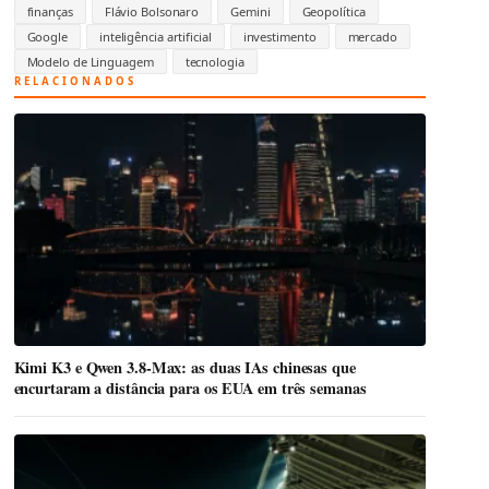
finanças
Flávio Bolsonaro
Gemini
Geopolítica
Google
inteligência artificial
investimento
mercado
Modelo de Linguagem
tecnologia
RELACIONADOS
Kimi K3 e Qwen 3.8-Max: as duas IAs chinesas que
encurtaram a distância para os EUA em três semanas