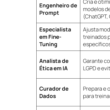
Cria e oti
Engenheiro de
modelos d
Prompt
(ChatGPT, 
Especialista
Ajusta mod
em Fine-
treinados 
Tuning
específico
Analista de
Garante c
Ética em IA
LGPD e evi
Curador de
Prepara e 
Dados
para trein