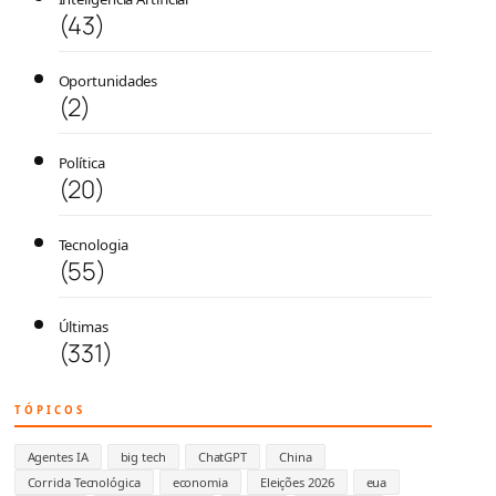
(43)
Oportunidades
(2)
Política
(20)
Tecnologia
(55)
Últimas
(331)
TÓPICOS
Agentes IA
big tech
ChatGPT
China
Corrida Tecnológica
economia
Eleições 2026
eua