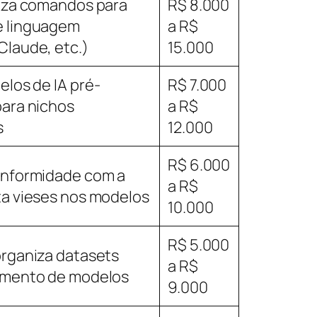
miza comandos para
R$ 8.000
e linguagem
a R$
Claude, etc.)
15.000
elos de IA pré-
R$ 7.000
para nichos
a R$
s
12.000
R$ 6.000
onformidade com a
a R$
ta vieses nos modelos
10.000
R$ 5.000
organiza datasets
a R$
amento de modelos
9.000