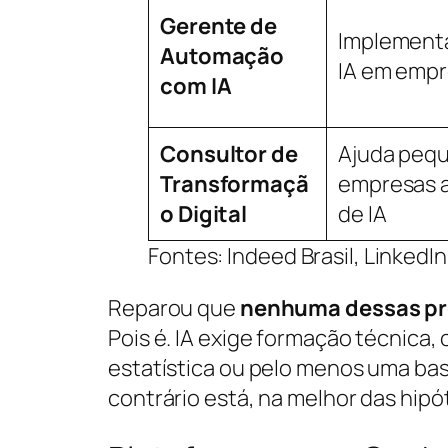
Gerente de
Implement
Automação
IA em emp
com IA
Consultor de
Ajuda pequ
Transformaçã
empresas a
o Digital
de IA
Fontes: Indeed Brasil, Linked
Reparou que
nenhuma dessas pr
Pois é. IA exige formação técnic
estatística ou pelo menos uma ba
contrário está, na melhor das hip