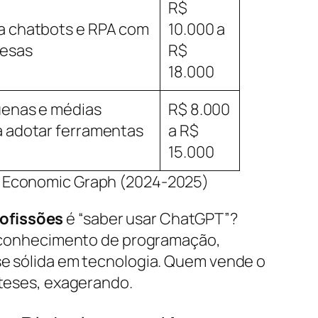
R$
a chatbots e RPA com
10.000 a
resas
R$
18.000
enas e médias
R$ 8.000
 adotar ferramentas
a R$
15.000
In Economic Graph (2024-2025)
ofissões
é “saber usar ChatGPT”?
a, conhecimento de programação,
se sólida em tecnologia. Quem vende o
óteses, exagerando.