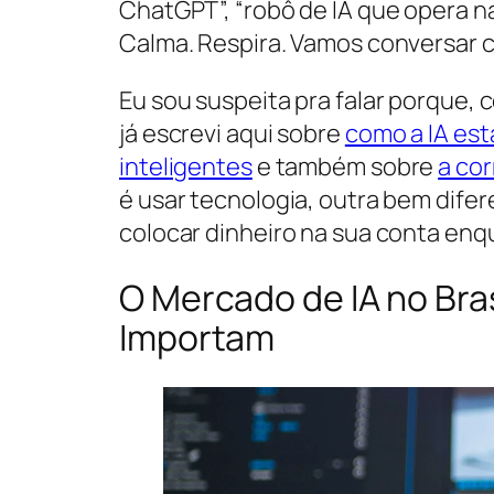
ChatGPT”, “robô de IA que opera na 
Calma. Respira. Vamos conversar 
Eu sou suspeita pra falar porque,
já escrevi aqui sobre
como a IA es
inteligentes
e também sobre
a cor
é usar tecnologia, outra bem dife
colocar dinheiro na sua conta enqu
O Mercado de IA no Bra
Importam