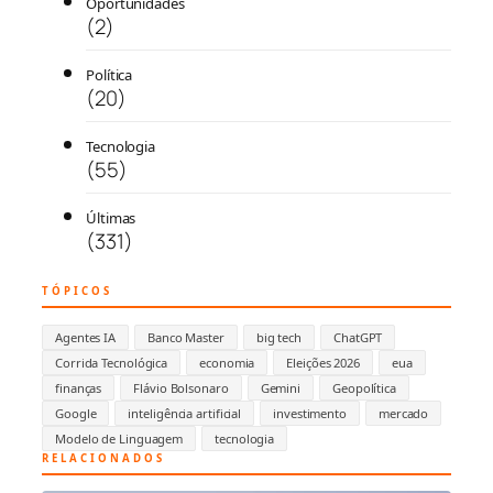
Oportunidades
(2)
Política
(20)
Tecnologia
(55)
Últimas
(331)
TÓPICOS
Agentes IA
Banco Master
big tech
ChatGPT
Corrida Tecnológica
economia
Eleições 2026
eua
finanças
Flávio Bolsonaro
Gemini
Geopolítica
Google
inteligência artificial
investimento
mercado
Modelo de Linguagem
tecnologia
RELACIONADOS