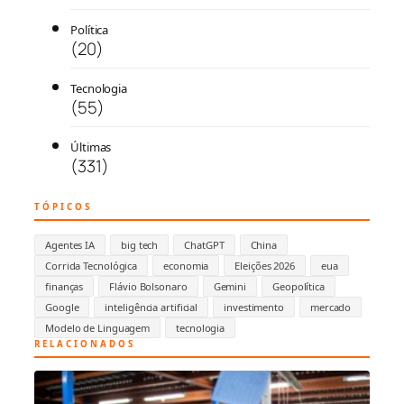
Política
(20)
Tecnologia
(55)
Últimas
(331)
TÓPICOS
Agentes IA
big tech
ChatGPT
China
Corrida Tecnológica
economia
Eleições 2026
eua
finanças
Flávio Bolsonaro
Gemini
Geopolítica
Google
inteligência artificial
investimento
mercado
Modelo de Linguagem
tecnologia
RELACIONADOS