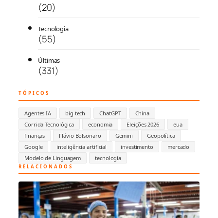
(20)
Tecnologia
(55)
Últimas
(331)
TÓPICOS
Agentes IA
big tech
ChatGPT
China
Corrida Tecnológica
economia
Eleições 2026
eua
finanças
Flávio Bolsonaro
Gemini
Geopolítica
Google
inteligência artificial
investimento
mercado
Modelo de Linguagem
tecnologia
RELACIONADOS