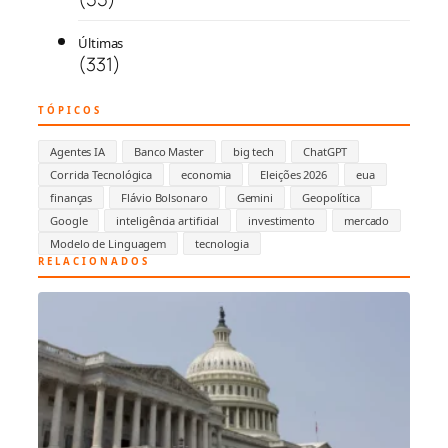
Últimas
(331)
TÓPICOS
Agentes IA
Banco Master
big tech
ChatGPT
Corrida Tecnológica
economia
Eleições 2026
eua
finanças
Flávio Bolsonaro
Gemini
Geopolítica
Google
inteligência artificial
investimento
mercado
Modelo de Linguagem
tecnologia
RELACIONADOS