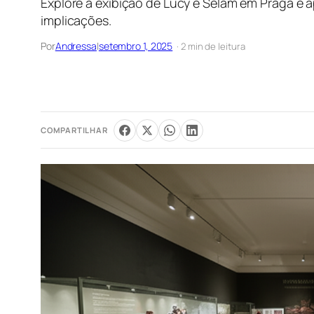
Explore a exibição de Lucy e Selam em Praga e
implicações.
Por
Andressa
|
setembro 1, 2025
· 2 min de leitura
COMPARTILHAR