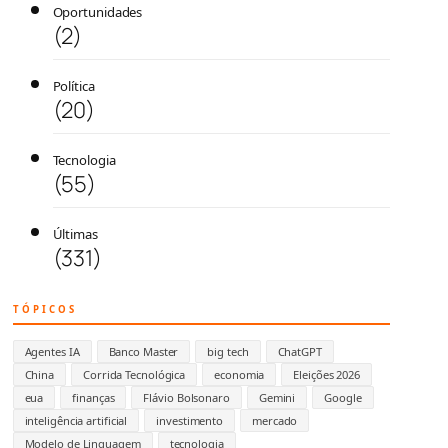
Oportunidades
(2)
Política
(20)
Tecnologia
(55)
Últimas
(331)
TÓPICOS
Agentes IA
Banco Master
big tech
ChatGPT
China
Corrida Tecnológica
economia
Eleições 2026
eua
finanças
Flávio Bolsonaro
Gemini
Google
inteligência artificial
investimento
mercado
Modelo de Linguagem
tecnologia