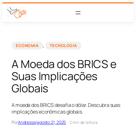
, 
ECONOMIA
TECNOLOGIA
A Moeda dos BRICS e
Suas Implicações
Globais
A moeda dos BRICS desafia o dólar. Descubra suas
implicações econômicas globais.
Por
Andressa
|
agosto 21, 2025
· 2 min de leitura