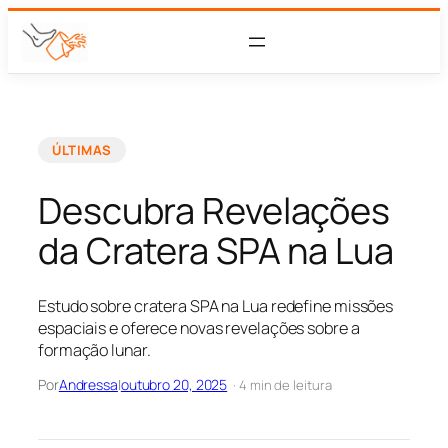
ÚLTIMAS
Descubra Revelações
da Cratera SPA na Lua
Estudo sobre cratera SPA na Lua redefine missões
espaciais e oferece novas revelações sobre a
formação lunar.
Por
Andressa
|
outubro 20, 2025
· 4 min de leitura