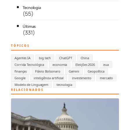
Tecnologia
(55)
Últimas
(331)
TÓPICOS
Agentes IA
big tech
ChatGPT
China
Corrida Tecnológica
economia
Eleições 2026
eua
finanças
Flávio Bolsonaro
Gemini
Geopolítica
Google
inteligência artificial
investimento
mercado
Modelo de Linguagem
tecnologia
RELACIONADOS