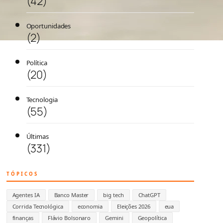
(42)
Oportunidades
(2)
Política
(20)
Tecnologia
(55)
Últimas
(331)
TÓPICOS
Agentes IA
Banco Master
big tech
ChatGPT
Corrida Tecnológica
economia
Eleições 2026
eua
finanças
Flávio Bolsonaro
Gemini
Geopolítica