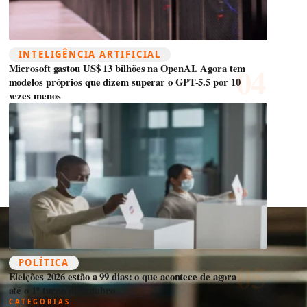
INTELIGÊNCIA ARTIFICIAL
Microsoft gastou US$ 13 bilhões na OpenAI. Agora tem
modelos próprios que dizem superar o GPT-5.5 por 10
vezes menos
POLÍTICA
Eleições 2026 estão a 99 dias: o que acontece de agora
até o 1º turno de outubro
CATEGORIAS