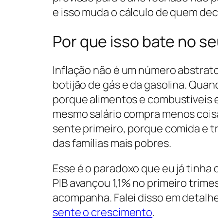
e isso muda o cálculo de quem deci
Por que isso bate no se
Inflação não é um número abstrato 
botijão de gás e da gasolina. Qua
porque alimentos e combustíveis e
mesmo salário compra menos cois
sente primeiro, porque comida e 
das famílias mais pobres.
Esse é o paradoxo que eu já tinha
PIB avançou 1,1% no primeiro trime
acompanha. Falei disso em detalh
sente o crescimento
.