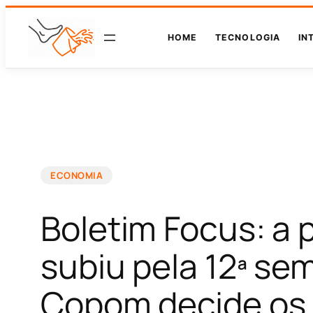
HOME
TECNOLOGIA
IN
ECONOMIA
Boletim Focus: a 
subiu pela 12ª se
Copom decide os 