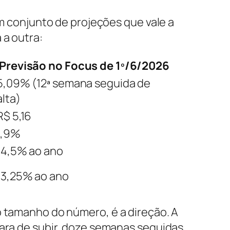
um conjunto de projeções que vale a
 a outra:
Previsão no Focus de 1º/6/2026
5,09% (12ª semana seguida de
alta)
R$ 5,16
1,9%
14,5% ao ano
13,25% ao ano
 tamanho do número, é a direção. A
ara de subir, doze semanas seguidas,