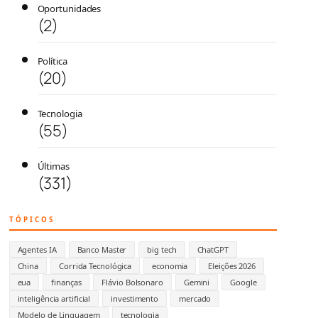
Oportunidades
(2)
Política
(20)
Tecnologia
(55)
Últimas
(331)
TÓPICOS
Agentes IA
Banco Master
big tech
ChatGPT
China
Corrida Tecnológica
economia
Eleições 2026
eua
finanças
Flávio Bolsonaro
Gemini
Google
inteligência artificial
investimento
mercado
Modelo de Linguagem
tecnologia