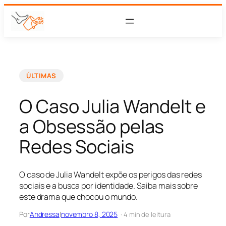
ÚLTIMAS
O Caso Julia Wandelt e
a Obsessão pelas
Redes Sociais
O caso de Julia Wandelt expõe os perigos das redes
sociais e a busca por identidade. Saiba mais sobre
este drama que chocou o mundo.
Por
Andressa
|
novembro 8, 2025
· 4 min de leitura