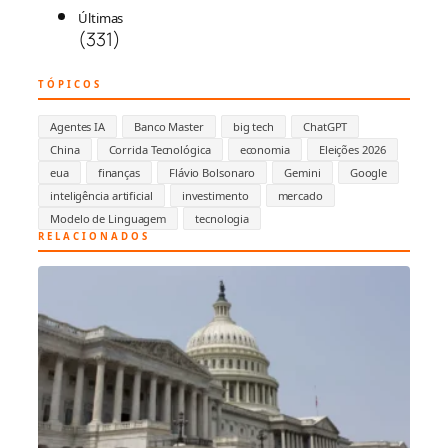
Últimas
(331)
TÓPICOS
Agentes IA
Banco Master
big tech
ChatGPT
China
Corrida Tecnológica
economia
Eleições 2026
eua
finanças
Flávio Bolsonaro
Gemini
Google
inteligência artificial
investimento
mercado
Modelo de Linguagem
tecnologia
RELACIONADOS