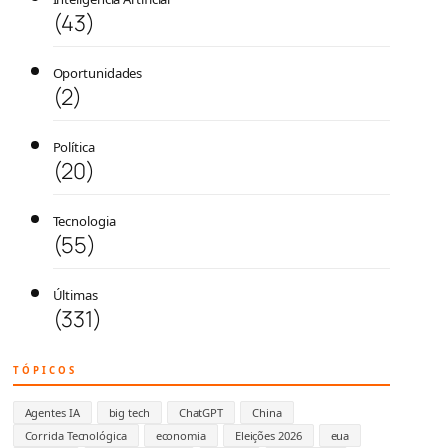
(43)
Oportunidades
(2)
Política
(20)
Tecnologia
(55)
Últimas
(331)
TÓPICOS
Agentes IA
big tech
ChatGPT
China
Corrida Tecnológica
economia
Eleições 2026
eua