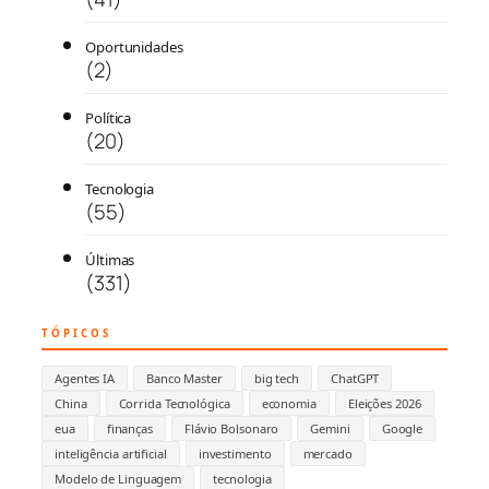
Oportunidades
(2)
Política
(20)
Tecnologia
(55)
Últimas
(331)
TÓPICOS
Agentes IA
Banco Master
big tech
ChatGPT
China
Corrida Tecnológica
economia
Eleições 2026
eua
finanças
Flávio Bolsonaro
Gemini
Google
inteligência artificial
investimento
mercado
Modelo de Linguagem
tecnologia