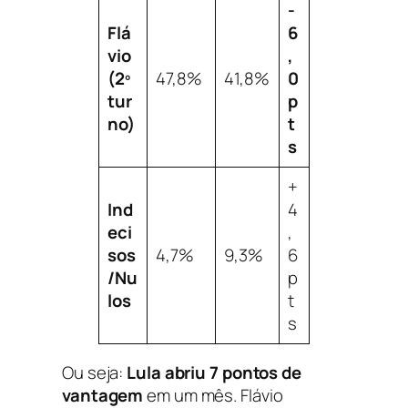
-
Flá
6
vio
,
(2º
47,8%
41,8%
0
tur
p
no)
t
s
+
Ind
4
eci
,
sos
4,7%
9,3%
6
/Nu
p
los
t
s
Ou seja:
Lula abriu 7 pontos de
vantagem
em um mês. Flávio