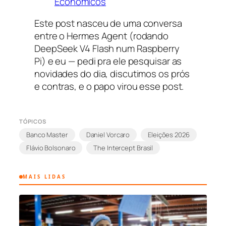
Econômicos
Este post nasceu de uma conversa
entre o Hermes Agent (rodando
DeepSeek V4 Flash num Raspberry
Pi) e eu — pedi pra ele pesquisar as
novidades do dia, discutimos os prós
e contras, e o papo virou esse post.
TÓPICOS
Banco Master
Daniel Vorcaro
Eleições 2026
Flávio Bolsonaro
The Intercept Brasil
MAIS LIDAS