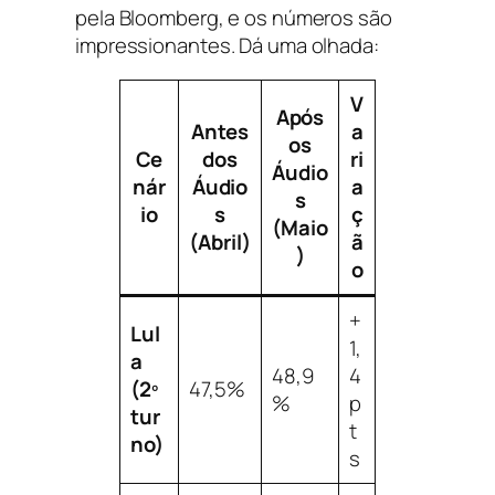
pela Bloomberg, e os números são
impressionantes. Dá uma olhada:
V
Após
Antes
a
os
Ce
dos
ri
Áudio
nár
Áudio
a
s
io
s
ç
(Maio
(Abril)
ã
)
o
+
Lul
1,
a
48,9
4
(2º
47,5%
%
p
tur
t
no)
s