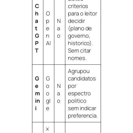
C
criterios
h
O
para o leitor
a
p
N
decidir
t
e
a
(plano de
G
n
o
governo,
P
AI
historico).
T
Sem citar
nomes.
Agrupou
G
G
candidatos
e
o
N
por
m
o
a
espectro
in
gl
o
politico
i
e
sem indicar
preferencia.
x