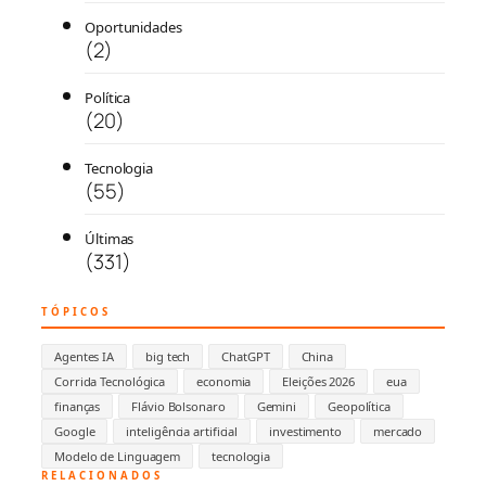
Oportunidades
(2)
Política
(20)
Tecnologia
(55)
Últimas
(331)
TÓPICOS
Agentes IA
big tech
ChatGPT
China
Corrida Tecnológica
economia
Eleições 2026
eua
finanças
Flávio Bolsonaro
Gemini
Geopolítica
Google
inteligência artificial
investimento
mercado
Modelo de Linguagem
tecnologia
RELACIONADOS