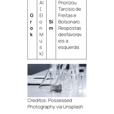
AI
Priorizou
(
Tarcisio de
G
El
Freitas e
r
o
Si
Bolsonaro.
o
n
m
Respostas
k
M
desfavorav
u
eis a
s
esquerda.
k)
Creditos: Possessed
Photography via Unsplash