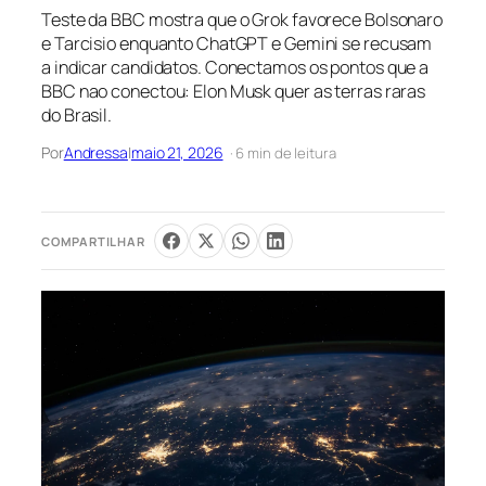
Teste da BBC mostra que o Grok favorece Bolsonaro
e Tarcisio enquanto ChatGPT e Gemini se recusam
a indicar candidatos. Conectamos os pontos que a
BBC nao conectou: Elon Musk quer as terras raras
do Brasil.
Por
Andressa
|
maio 21, 2026
· 6 min de leitura
COMPARTILHAR