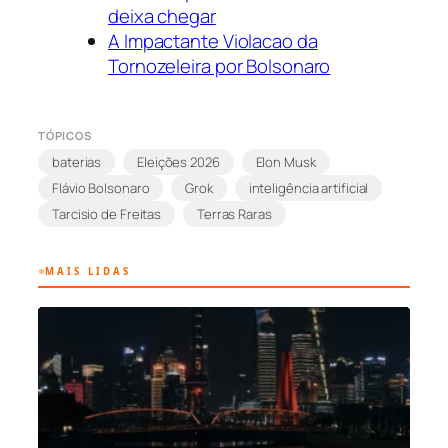
deixa chegar
A Impactante Violacao da
Tornozeleira por Bolsonaro
TÓPICOS
baterias
Eleições 2026
Elon Musk
Flávio Bolsonaro
Grok
inteligência artificial
Tarcisio de Freitas
Terras Raras
MAIS LIDAS