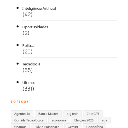
Inteligência Artificial
(42)
Oportunidades
(2)
Política
(20)
Tecnologia
(55)
Últimas
(331)
TÓPICOS
Agentes IA
Banco Master
big tech
ChatGPT
Corrida Tecnológica
economia
Eleições 2026
eua
finanças
Flávio Bolsonaro
Gemini
Geopolítica