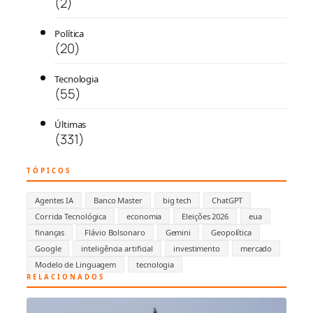
(2)
Política
(20)
Tecnologia
(55)
Últimas
(331)
TÓPICOS
Agentes IA
Banco Master
big tech
ChatGPT
Corrida Tecnológica
economia
Eleições 2026
eua
finanças
Flávio Bolsonaro
Gemini
Geopolítica
Google
inteligência artificial
investimento
mercado
Modelo de Linguagem
tecnologia
RELACIONADOS