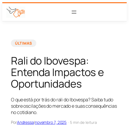
ÚLTIMAS
Rali do Ibovespa:
Entenda Impactos e
Oportunidades
O que está por trás do rali do Ibovespa? Saiba tudo
sobre oscilações do mercado e suas consequências
no cotidiano.
Por
Andressa
|
novembro 7, 2025
· 5 min de leitura