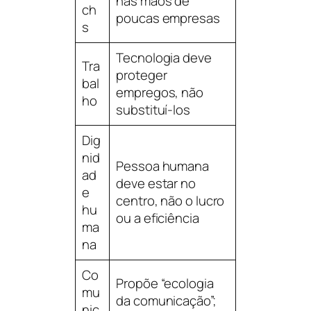
nas mãos de
ch
poucas empresas
s
Tecnologia deve
Tra
proteger
bal
empregos, não
ho
substituí-los
Dig
nid
Pessoa humana
ad
deve estar no
e
centro, não o lucro
hu
ou a eficiência
ma
na
Co
Propõe “ecologia
mu
da comunicação”;
nic