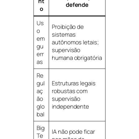
nt
defende
o
Us
Proibição de
o
sistemas
em
autônomos letais;
gu
supervisão
err
humana obrigatória
as
Re
gul
Estruturas legais
aç
robustas com
ão
supervisão
glo
independente
bal
Big
IA não pode ficar
Te