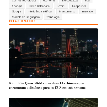
Corrida Tecnológica
economia
Eleições 2026
eua
finanças
Flávio Bolsonaro
Gemini
Geopolítica
Google
inteligência artificial
investimento
mercado
Modelo de Linguagem
tecnologia
RELACIONADOS
Kimi K3 e Qwen 3.8-Max: as duas IAs chinesas que
encurtaram a distância para os EUA em três semanas