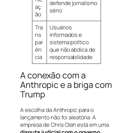
defende jornalismo
aç
sério
ão
Tra
Usuários
ns
informados e
par
sistema político
ên
que não abdica de
cia
responsabilidade
A conexão com a
Anthropic e a briga com
Trump
A escolha da Anthropic para o
lançamento não foi aleatória. A
empresa de Chris Olah está em uma
disputa judicial com o governo