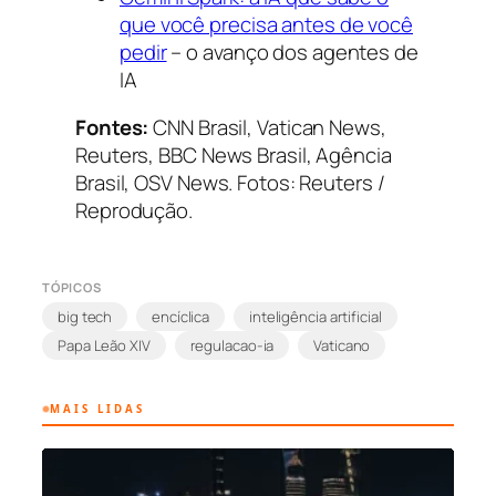
que você precisa antes de você
pedir
– o avanço dos agentes de
IA
Fontes:
CNN Brasil, Vatican News,
Reuters, BBC News Brasil, Agência
Brasil, OSV News. Fotos: Reuters /
Reprodução.
TÓPICOS
big tech
encíclica
inteligência artificial
Papa Leão XIV
regulacao-ia
Vaticano
MAIS LIDAS