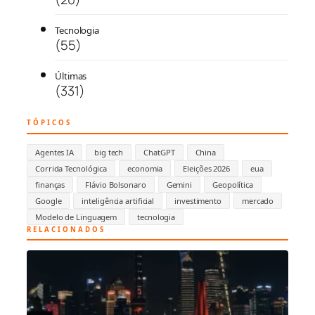
Tecnologia
(55)
Últimas
(331)
TÓPICOS
Agentes IA
big tech
ChatGPT
China
Corrida Tecnológica
economia
Eleições 2026
eua
finanças
Flávio Bolsonaro
Gemini
Geopolítica
Google
inteligência artificial
investimento
mercado
Modelo de Linguagem
tecnologia
RELACIONADOS