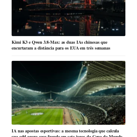
Kimi K3 e Qwen 3.8-Max: as duas IAs chinesas que
encurtaram a distância para os EUA em três semanas
IA nas apostas esportivas: a mesma tecnologia que calcula
sua odd agora caça fraude em sete jogos da Copa do Mundo