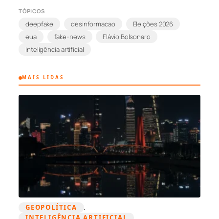
TÓPICOS
deepfake
desinformacao
Eleições 2026
eua
fake-news
Flávio Bolsonaro
inteligência artificial
MAIS LIDAS
GEOPOLÍTICA
, 
INTELIGÊNCIA ARTIFICIAL