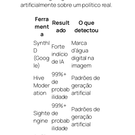
artificialmente sobre um político real.
Ferra
Result
O que
ment
ado
detectou
a
SynthI
Marca
Forte
D
d’água
indício
(Goog
digital na
de IA
le)
imagem
99%+
Hive
Padrões de
de
Moder
geração
probab
ation
artificial
ilidade
99%+
Padrões de
Sighte
de
geração
ngine
probab
artificial
ilidade